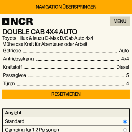
NAVIGATION ÜBERSPRINGEN
MENU
DOUBLE CAB 4X4 AUTO
Toyota Hilux & Isuzu D-Max D/Cab Auto 4x4
Mühelose Kraft für Abenteuer oder Arbeit
Getriebe
Auto
Antriebsstrang
4x4
Kraftstoff
Diesel
Passagiere
5
Türen
4
RESERVIEREN
Ansicht
Standard
Camping für 1-2 Personen