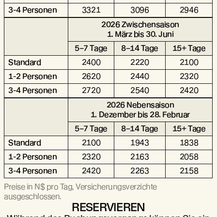
3-4 Personen
3321
3096
2946
2026 Zwischensaison
1. März bis 30. Juni
5–7 Tage
8–14 Tage
15+ Tage
Standard
2400
2220
2100
1-2 Personen
2620
2440
2320
3-4 Personen
2720
2540
2420
2026 Nebensaison
1. Dezember bis 28. Februar
5–7 Tage
8–14 Tage
15+ Tage
Standard
2100
1943
1838
1-2 Personen
2320
2163
2058
3-4 Personen
2420
2263
2158
Preise in N$ pro Tag, Versicherungsverzichte
ausgeschlossen.
RESERVIEREN