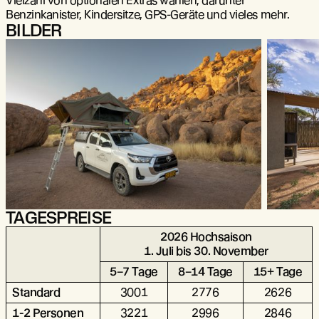
Vielzahl von optionalen Extras wählen, darunter
Benzinkanister, Kindersitze, GPS-Geräte und vieles mehr.
BILDER
TAGESPREISE
2026 Hochsaison
1. Juli bis 30. November
5–7 Tage
8–14 Tage
15+ Tage
Standard
3001
2776
2626
1-2 Personen
3221
2996
2846